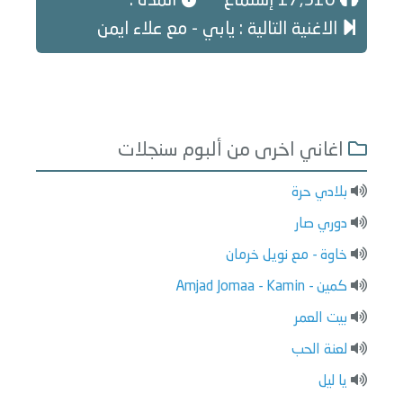
17,510 إستماع
المدة :
الاغنية التالية : يابي - مع علاء ايمن
اغاني اخرى من ألبوم سنجلات
بلادي حرة
دوري صار
خاوة - مع نويل خرمان
كمين - Amjad Jomaa - Kamin
بيت العمر
لعنة الحب
يا ليل