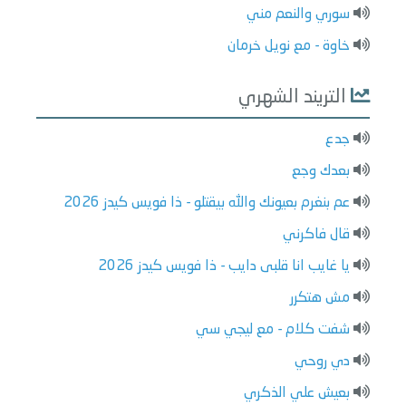
سوري والنعم مني
خاوة - مع نويل خرمان
التريند الشهري
جدع
بعدك وجع
عم بنغرم بعيونك والله بيقتلو - ذا فويس كيدز 2026
قال فاكرني
يا غايب انا قلبى دايب - ذا فويس كيدز 2026
مش هتكرر
شفت كلام - مع ليجي سي
دي روحي
بعيش علي الذكري