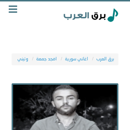
برق العرب
اغاني سورية
امجد جمعة
وتيني