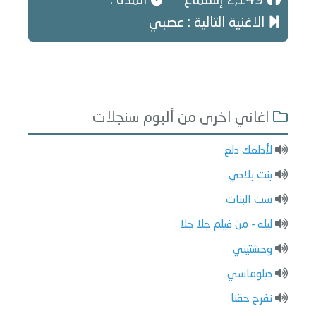
2,149 إستماع
المدة :
الاغنية التالية : عصبي
اغاني اخرى من ألبوم سنجلات
لأدلعك دلع
بنت بلادي
ست البنات
ليله - من فيلم جلا جلا
وحشتيني
دبلوماسي
نفرح حقنا