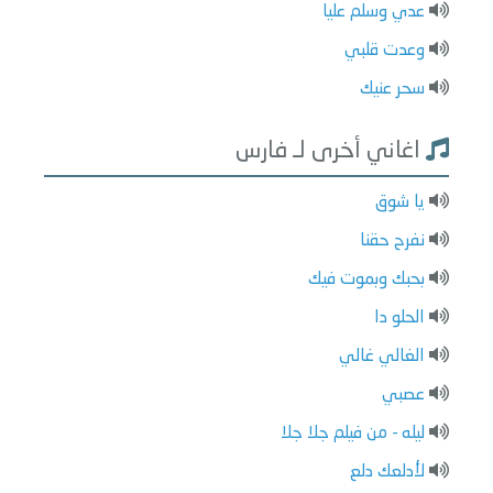
عدي وسلم عليا
وعدت قلبي
سحر عنيك
اغاني أخرى لـ فارس
يا شوق
نفرح حقنا
بحبك وبموت فيك
الحلو دا
الغالي غالي
عصبي
ليله - من فيلم جلا جلا
لأدلعك دلع