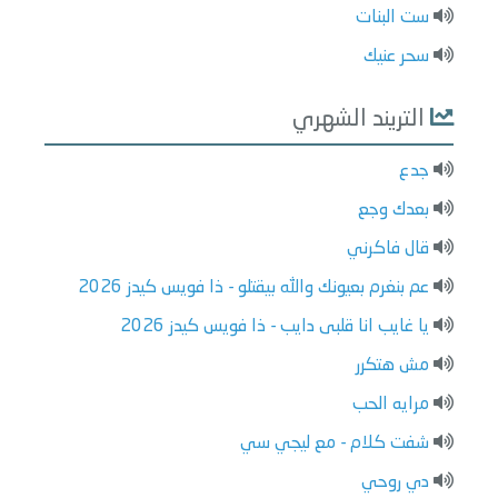
ست البنات
سحر عنيك
التريند الشهري
جدع
بعدك وجع
قال فاكرني
عم بنغرم بعيونك والله بيقتلو - ذا فويس كيدز 2026
يا غايب انا قلبى دايب - ذا فويس كيدز 2026
مش هتكرر
مرايه الحب
شفت كلام - مع ليجي سي
دي روحي