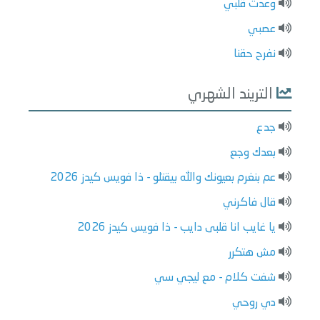
وعدت قلبي
عصبي
نفرح حقنا
التريند الشهري
جدع
بعدك وجع
عم بنغرم بعيونك والله بيقتلو - ذا فويس كيدز 2026
قال فاكرني
يا غايب انا قلبى دايب - ذا فويس كيدز 2026
مش هتكرر
شفت كلام - مع ليجي سي
دي روحي