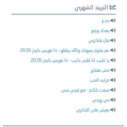
التريند الشهري
جدع
بعدك وجع
قال فاكرني
عم بنغرم بعيونك والله بيقتلو - ذا فويس كيدز 2026
يا غايب انا قلبى دايب - ذا فويس كيدز 2026
مش هتكرر
مرايه الحب
شفت كلام - مع ليجي سي
دي روحي
بعيش علي الذكري