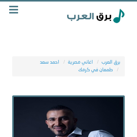
برق العرب
اغاني مصرية
احمد سعد
طمعان في كرمك