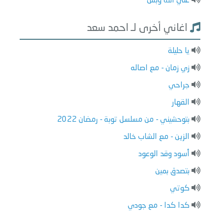
علي الله وبس
اغاني أخرى لـ احمد سعد
يا حليلة
زي زمان - مع اصاله
جراحي
القهار
بتوحشيني - من مسلسل توبة - رمضان 2022
الزين - مع الشاب خالد
أسود وقد الوعود
بتصدق بمين
كوتي
كدا كدا - مع جودي