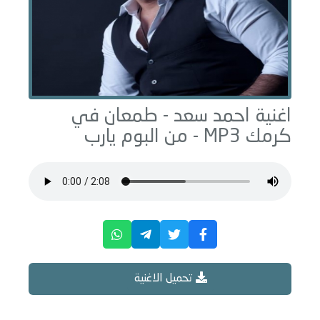
اغنية احمد سعد -
طمعان في
كرمك
MP3 - من البوم
يارب
تحميل الاغنية