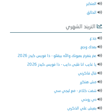
المتكبر
الخالق
التريند الشهري
جدع
بعدك وجع
عم بنغرم بعيونك والله بيقتلو - ذا فويس كيدز 2026
يا غايب انا قلبى دايب - ذا فويس كيدز 2026
قال فاكرني
مش هتكرر
شفت كلام - مع ليجي سي
دي روحي
بعيش علي الذكري