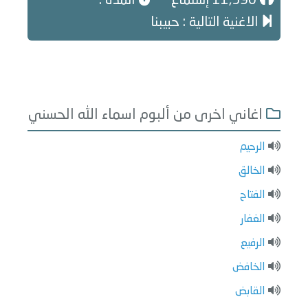
11,590 إستماع
المدة :
الاغنية التالية : حبيبنا
اغاني اخرى من ألبوم اسماء الله الحسني
الرحيم
الخالق
الفتاح
الغفار
الرفيع
الخافض
القابض