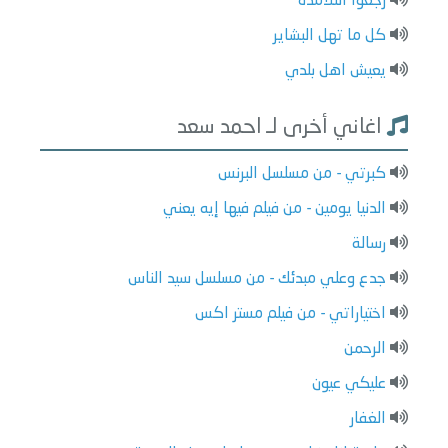
رجعوا التلامذة
كل ما تهل البشاير
يعيش اهل بلدي
اغاني أخرى لـ احمد سعد
كبرتي - من مسلسل البرنس
الدنيا يومين - من فيلم فيها إيه يعني
رسالة
جدع وعلي مبدئك - من مسلسل سيد الناس
اختياراتي - من فيلم مستر اكس
الرحمن
عليكي عيون
الغفار