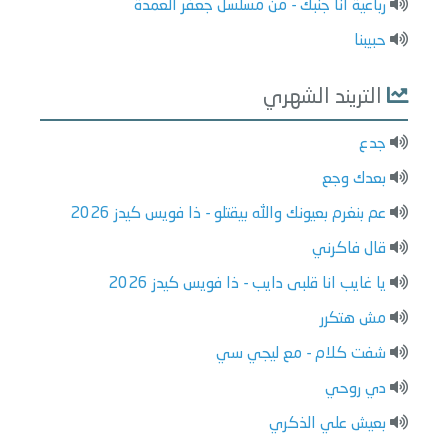
رباعية انا جنبك - من مسلسل جعفر العمدة
حبيبنا
التريند الشهري
جدع
بعدك وجع
عم بنغرم بعيونك والله بيقتلو - ذا فويس كيدز 2026
قال فاكرني
يا غايب انا قلبى دايب - ذا فويس كيدز 2026
مش هتكرر
شفت كلام - مع ليجي سي
دي روحي
بعيش علي الذكري