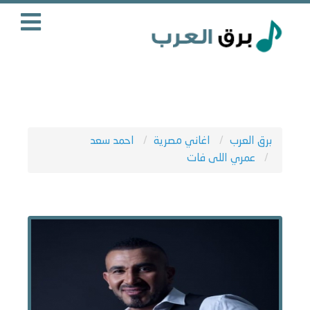
برق العرب
اغاني مصرية
احمد سعد
عمري اللى فات