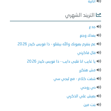
انانية
التريند الشهري
جدع
بعدك وجع
عم بنغرم بعيونك والله بيقتلو - ذا فويس كيدز 2026
قال فاكرني
يا غايب انا قلبى دايب - ذا فويس كيدز 2026
مش هتكرر
شفت كلام - مع ليجي سي
دي روحي
بعيش علي الذكري
بنت مين