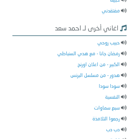
حبيبنا
مفتقدني
اغاني أخرى لـ احمد سعد
حبيب روحي
رمضان جانا - مع هدي السنباطي
الكبير - من اعلان اورنج
هدور - من مسلسل البرنس
سودا سودا
النفسية
سبع سماوات
رجعوا التلامذة
دب دب