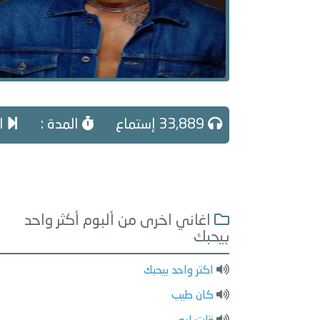
33,889 إستماع
المدة :
ال
اغاني اخرى من ألبوم أكثر واحد
بيحبك
اكتر واحد بيحبك
كان طيب