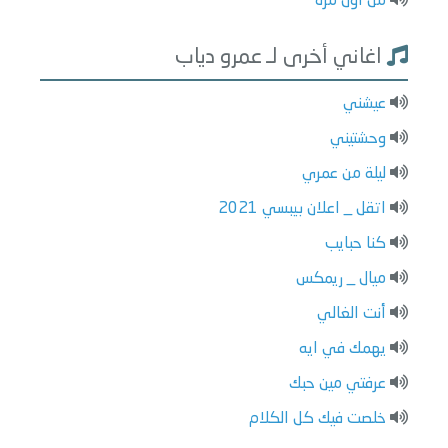
من أول مرة
اغاني أخرى لـ عمرو دياب
عيشني
وحشتيني
ليلة من عمري
اتقل _ اعلان بيبسي 2021
كنا حبايب
ميال _ ريمكس
أنت الغالي
يهمك في ايه
عرفتي مين حبك
خلصت فيك كل الكلام