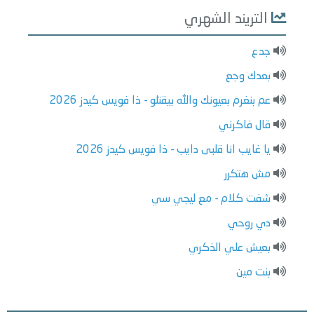
التريند الشهري
جدع
بعدك وجع
عم بنغرم بعيونك والله بيقتلو - ذا فويس كيدز 2026
قال فاكرني
يا غايب انا قلبى دايب - ذا فويس كيدز 2026
مش هتكرر
شفت كلام - مع ليجي سي
دي روحي
بعيش علي الذكري
بنت مين