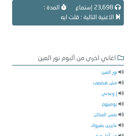
23,698 إستماع
المدة :
الاغنية التالية : قلت ايه
اغاني اخرى من ألبوم نور العين
نور العين
مش هضعف
إ وعدني
يومينهم
نفس المكان
عايزين يغيروك