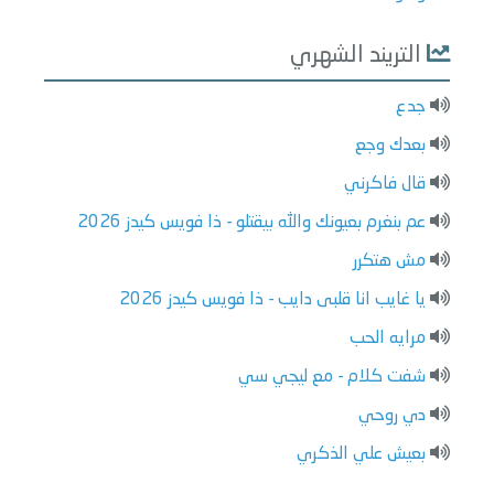
التريند الشهري
جدع
بعدك وجع
قال فاكرني
عم بنغرم بعيونك والله بيقتلو - ذا فويس كيدز 2026
مش هتكرر
يا غايب انا قلبى دايب - ذا فويس كيدز 2026
مرايه الحب
شفت كلام - مع ليجي سي
دي روحي
بعيش علي الذكري