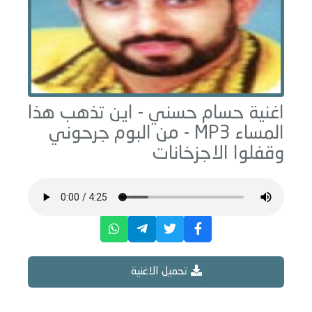
اغنية حسام حسني -
اين تذهب هذا
المساء
MP3 - من البوم
جرحوني
وقفلوا الاجزخانات
تحميل الاغنية