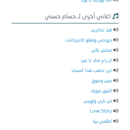
الله يهديك يا بويا
اغاني أخرى لـ حسام حسني
هل تذكرين
جروحني وقفلو الاجزخانات
مختش بالي
ان راح منك يا عين
اين تذهب هذا المساء
حنين وشوق
الشور شورك
من ناري ولهيبي
Love Story
اطلعي برة