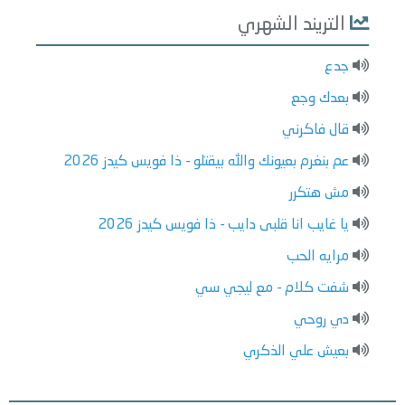
التريند الشهري
جدع
بعدك وجع
قال فاكرني
عم بنغرم بعيونك والله بيقتلو - ذا فويس كيدز 2026
مش هتكرر
يا غايب انا قلبى دايب - ذا فويس كيدز 2026
مرايه الحب
شفت كلام - مع ليجي سي
دي روحي
بعيش علي الذكري