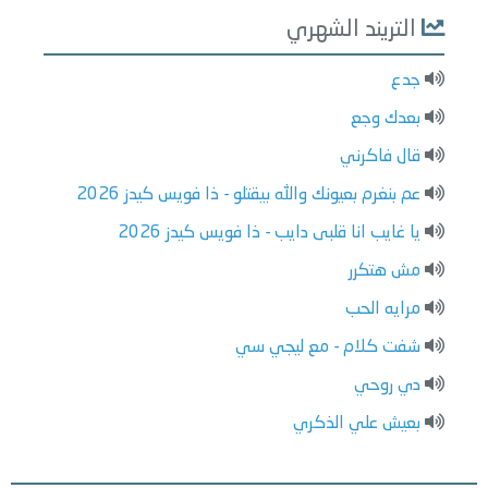
التريند الشهري
جدع
بعدك وجع
قال فاكرني
عم بنغرم بعيونك والله بيقتلو - ذا فويس كيدز 2026
يا غايب انا قلبى دايب - ذا فويس كيدز 2026
مش هتكرر
مرايه الحب
شفت كلام - مع ليجي سي
دي روحي
بعيش علي الذكري