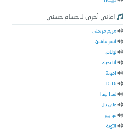
دبيكي
اغاني أخرى لـ حسام حسني
مريم مريمتي
انسر ماشين
لولاش
أنا بحبك
امونة
Di Di
ليندا ليندا
علي بال
نيو بيبر
التوبة