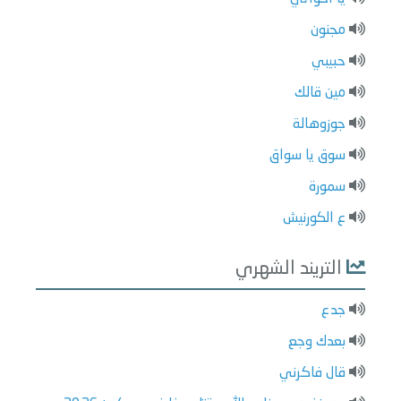
مجنون
حبيبي
مين قالك
جوزوهالة
سوق يا سواق
سمورة
ع الكورنيش
التريند الشهري
جدع
بعدك وجع
قال فاكرني