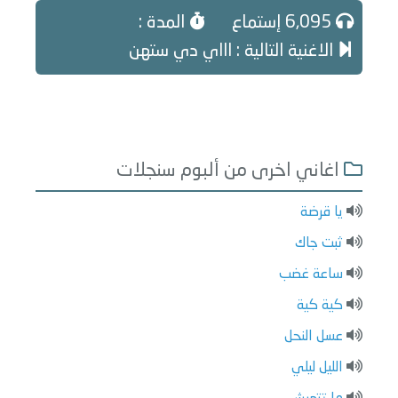
6,095 إستماع
المدة :
الاغنية التالية : اااي دي ستهن
اغاني اخرى من ألبوم سنجلات
يا قرضة
ثبت جاك
ساعة غضب
كية كية
عسل النحل
الليل ليلي