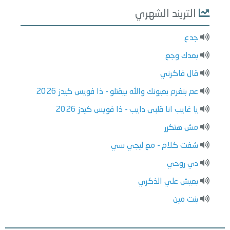
التريند الشهري
جدع
بعدك وجع
قال فاكرني
عم بنغرم بعيونك والله بيقتلو - ذا فويس كيدز 2026
يا غايب انا قلبى دايب - ذا فويس كيدز 2026
مش هتكرر
شفت كلام - مع ليجي سي
دي روحي
بعيش علي الذكري
بنت مين