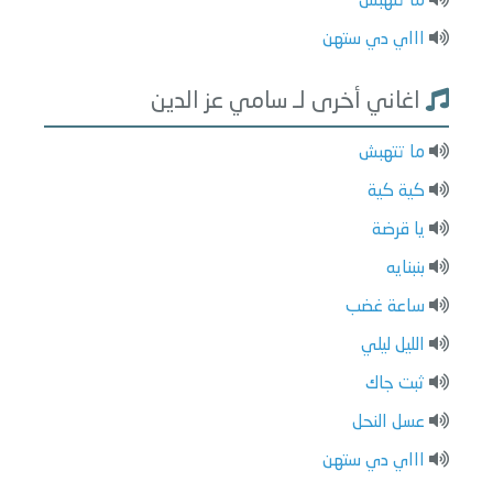
ما تتهبش
اااي دي ستهن
اغاني أخرى لـ سامي عز الدين
ما تتهبش
كية كية
يا قرضة
بنبنايه
ساعة غضب
الليل ليلي
ثبت جاك
عسل النحل
اااي دي ستهن