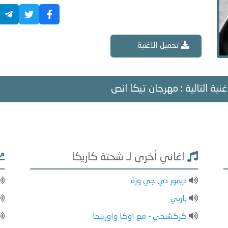
تحميل الاغنية
غنية التالية : مهرجان تيكا انص
اغاني أخرى لـ شحتة كاريكا
ديموز دي جي وزة
باربي
كركشنجي - مع اوكا واورتيجا