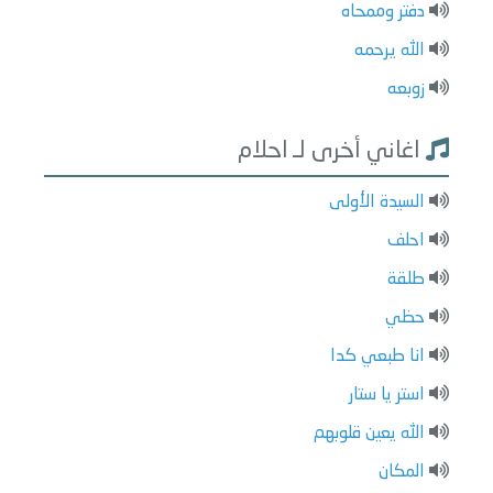
دفتر وممحاه
الله يرحمه
زوبعه
اغاني أخرى لـ احلام
السيدة الأولى
احلف
طلقة
حظي
انا طبعي كدا
استر يا ستار
الله يعين قلوبهم
المكان