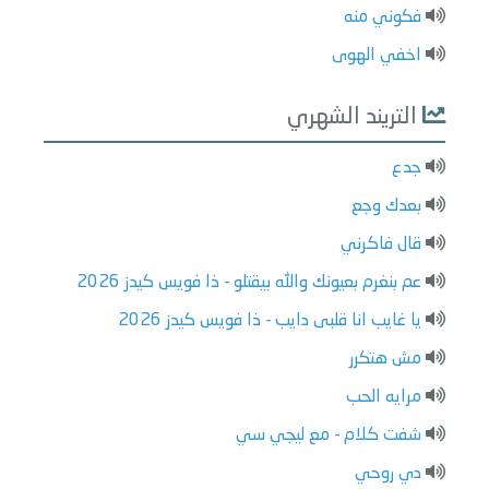
فكوني منه
اخفي الهوى
التريند الشهري
جدع
بعدك وجع
قال فاكرني
عم بنغرم بعيونك والله بيقتلو - ذا فويس كيدز 2026
يا غايب انا قلبى دايب - ذا فويس كيدز 2026
مش هتكرر
مرايه الحب
شفت كلام - مع ليجي سي
دي روحي