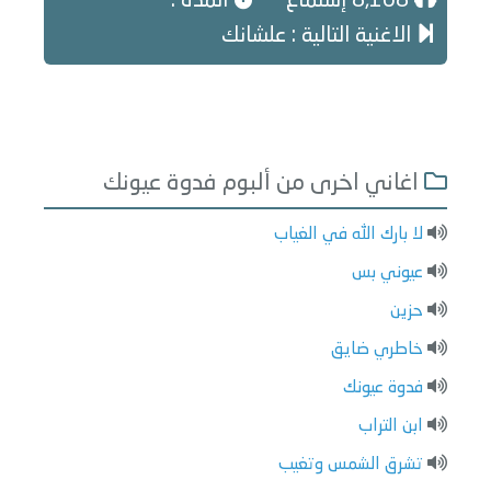
8,168 إستماع
المدة :
الاغنية التالية : علشانك
اغاني اخرى من ألبوم فدوة عيونك
لا بارك الله في الغياب
عيوني بس
حزين
خاطري ضايق
فدوة عيونك
ابن التراب
تشرق الشمس وتغيب