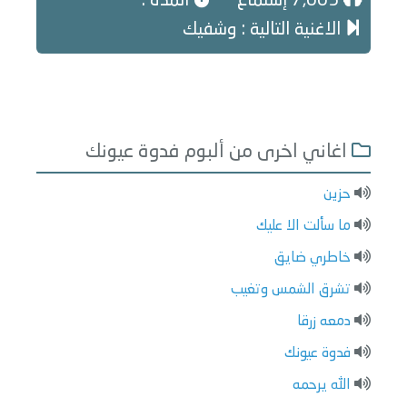
7,665 إستماع
المدة :
الاغنية التالية : وشفيك
اغاني اخرى من ألبوم فدوة عيونك
حزين
ما سألت الا عليك
خاطري ضايق
تشرق الشمس وتغيب
دمعه زرقا
فدوة عيونك
الله يرحمه