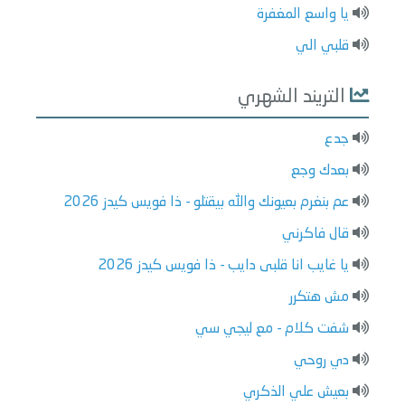
يا واسع المغفرة
قلبي الي
التريند الشهري
جدع
بعدك وجع
عم بنغرم بعيونك والله بيقتلو - ذا فويس كيدز 2026
قال فاكرني
يا غايب انا قلبى دايب - ذا فويس كيدز 2026
مش هتكرر
شفت كلام - مع ليجي سي
دي روحي
بعيش علي الذكري