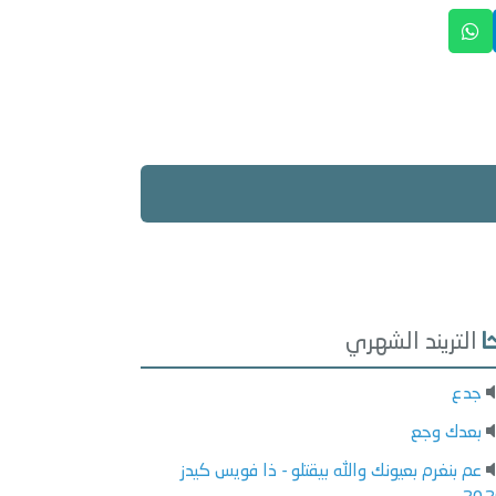
التريند الشهري
جدع
بعدك وجع
عم بنغرم بعيونك والله بيقتلو - ذا فويس كيدز