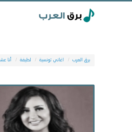
برق العرب
اغاني تونسية
لطيفة
أنا عش