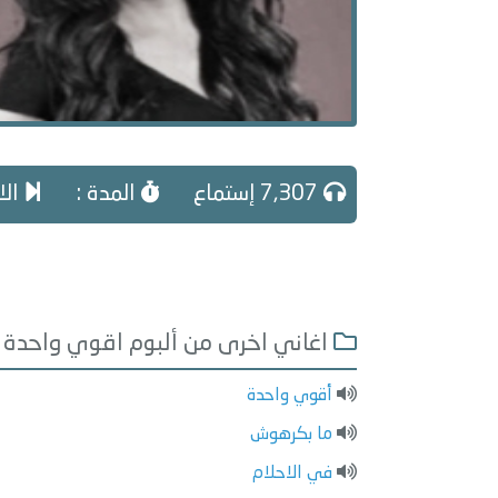
7,307 إستماع
المدة :
الا
اغاني اخرى من ألبوم اقوي واحدة
أقوي واحدة
ما بكرهوش
في الاحلام