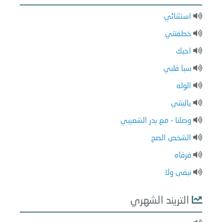
استثنائي
خطفتني
احبك
سبا قلبي
الوله
ياليتني
وصلنا - مع بدر الشعيبي
الشخص الصح
فرقاه
نبقى ولا
التريند الشهري