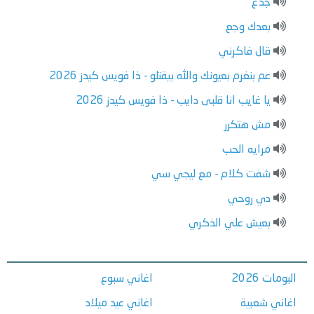
جدع
بعدك وجع
قال فاكرني
عم بنغرم بعيونك والله بيقتلو - ذا فويس كيدز 2026
يا غايب انا قلبى دايب - ذا فويس كيدز 2026
مش هتكرر
مرايه الحب
شفت كلام - مع ليجي سي
دي روحي
بعيش علي الذكري
البومات 2026
اغاني سبوع
اغاني شعبية
اغاني عيد ميلاد