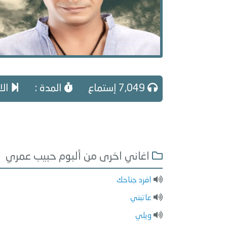
7,049 إستماع
المدة :
الا
اغاني اخرى من ألبوم حبيب عمري
افرد جناحك
عاتبني
ويلي