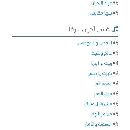
غربة الاديان
بيتها مقابيلي
اغاني أخرى لـ رضا
لا قدي ولا موهمي
عالم وبفهم
ربيت ع ايديا
كبرت يا صغير
الحمد لله
مرق العمر
مش قليل غيابك
من عز النوم
السكينة والامان