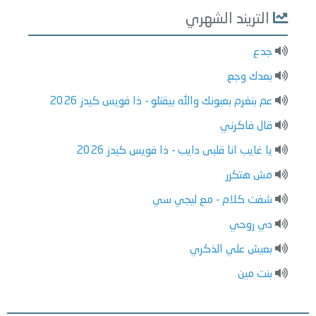
التريند الشهري
جدع
بعدك وجع
عم بنغرم بعيونك والله بيقتلو - ذا فويس كيدز 2026
قال فاكرني
يا غايب انا قلبى دايب - ذا فويس كيدز 2026
مش هتكرر
شفت كلام - مع ليجي سي
دي روحي
بعيش علي الذكري
بنت مين