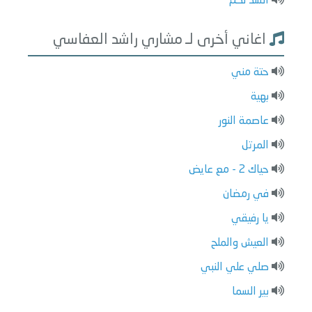
انشد لكم
اغاني أخرى لـ مشاري راشد العفاسي
حتة مني
بهية
عاصمة النور
المرتل
حياك 2 - مع عايض
في رمضان
يا رفيقي
العيش والملح
صلي علي النبي
بير السما