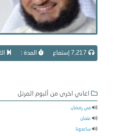
7,217 إستماع
المدة :
الا
اغاني اخرى من ألبوم المرتل
في رمضان
عثمان
ساعدونا