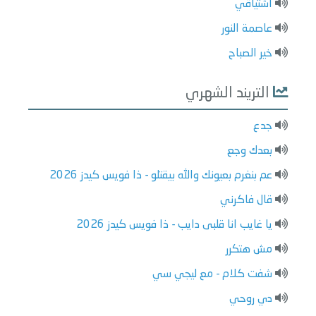
اشتياقي
عاصمة النور
خير الصباح
التريند الشهري
جدع
بعدك وجع
عم بنغرم بعيونك والله بيقتلو - ذا فويس كيدز 2026
قال فاكرني
يا غايب انا قلبى دايب - ذا فويس كيدز 2026
مش هتكرر
شفت كلام - مع ليجي سي
دي روحي