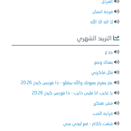
المرتل
فرحة انسان
لا اله الا الله
التريند الشهري
جدع
بعدك وجع
قال فاكرني
عم بنغرم بعيونك والله بيقتلو - ذا فويس كيدز 2026
يا غايب انا قلبى دايب - ذا فويس كيدز 2026
مش هتكرر
مرايه الحب
شفت كلام - مع ليجي سي