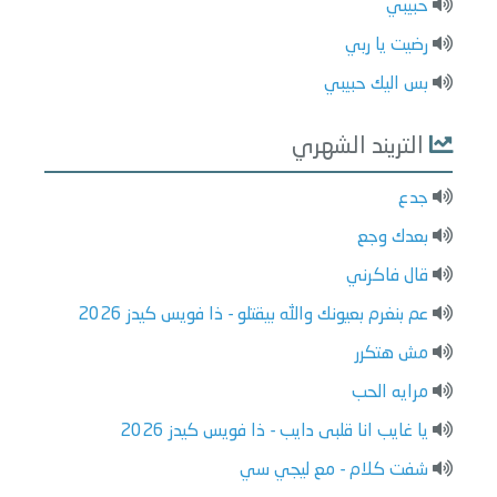
حبيبي
رضيت يا ربي
بس اليك حبيبي
التريند الشهري
جدع
بعدك وجع
قال فاكرني
عم بنغرم بعيونك والله بيقتلو - ذا فويس كيدز 2026
مش هتكرر
مرايه الحب
يا غايب انا قلبى دايب - ذا فويس كيدز 2026
شفت كلام - مع ليجي سي