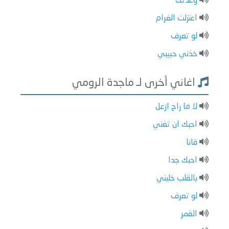
وعدتك
اعتزلت الغرام
لو تعرف
خذني حبيبي
اغاني أخرى لـ ماجدة الرومي
لا ما راح ازعل
احبك ان تغني
قانا
احبك جدا
بالقلب خليني
لو تعرف
القمر