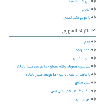
في هذا المساء
الايام
يا مريم جئت احكي
التريند الشهري
جدع
بعدك وجع
قال فاكرني
عم بنغرم بعيونك والله بيقتلو - ذا فويس كيدز 2026
يا غايب انا قلبى دايب - ذا فويس كيدز 2026
مش هتكرر
شفت كلام - مع ليجي سي
دي روحي