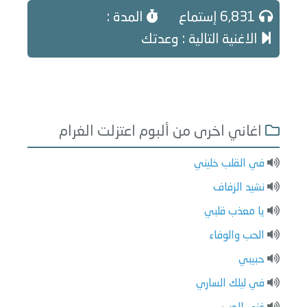
6,831 إستماع
المدة :
الاغنية التالية : وعدتك
اغاني اخرى من ألبوم اعتزلت الغرام
في القلب خليني
نشيد الزفاف
يا معذب قلبي
الحب والوفاء
حبيبي
في ليلك الساري