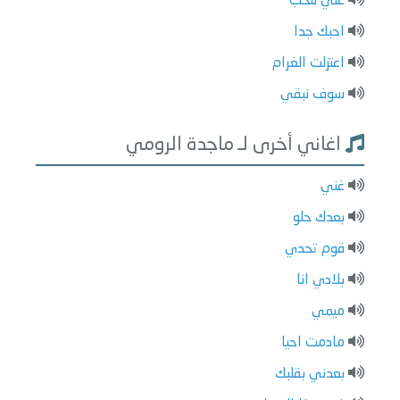
غني للحب
احبك جدا
اعتزلت الغرام
سوف نبقي
اغاني أخرى لـ ماجدة الرومي
غني
بعدك حلو
قوم تحدي
بلادي انا
ميمي
مادمت احيا
بعدني بقلبك