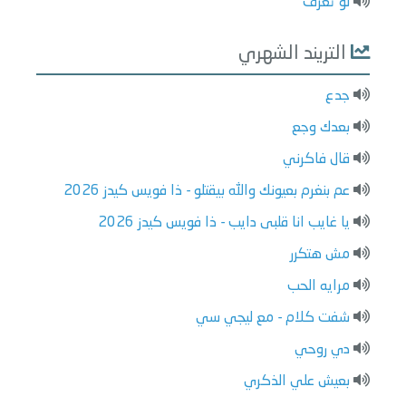
لو تعرف
التريند الشهري
جدع
بعدك وجع
قال فاكرني
عم بنغرم بعيونك والله بيقتلو - ذا فويس كيدز 2026
يا غايب انا قلبى دايب - ذا فويس كيدز 2026
مش هتكرر
مرايه الحب
شفت كلام - مع ليجي سي
دي روحي
بعيش علي الذكري