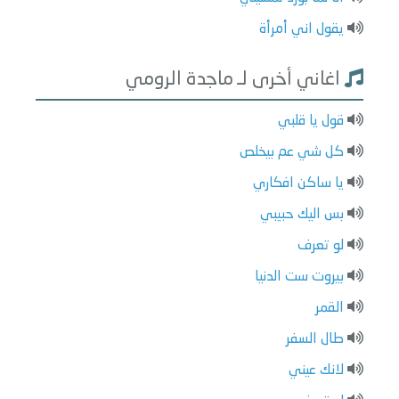
يقول اني أمرأة
اغاني أخرى لـ ماجدة الرومي
قول يا قلبي
كل شي عم بيخلص
يا ساكن افكاري
بس اليك حبيبي
لو تعرف
بيروت ست الدنيا
القمر
طال السفر
لانك عيني