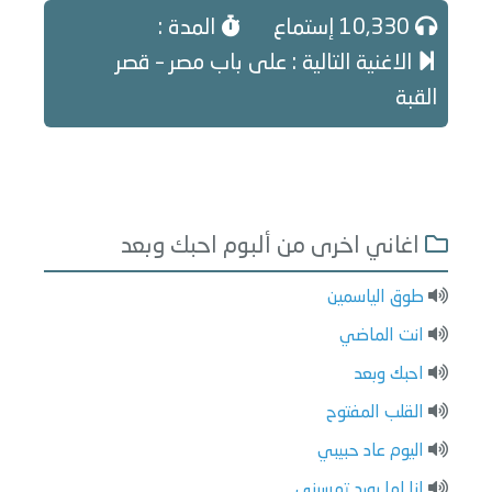
10,330 إستماع
المدة :
الاغنية التالية : على باب مصر – قصر
القبة
اغاني اخرى من ألبوم احبك وبعد
طوق الياسمين
انت الماضي
احبك وبعد
القلب المفتوح
اليوم عاد حبيبي
انا لما بورد تمسيني