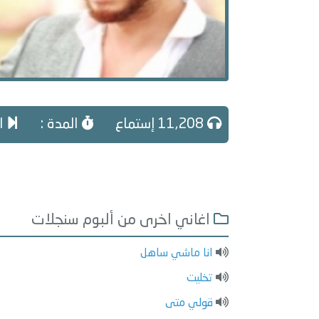
11,208 إستماع
المدة :
ال
اغاني اخرى من ألبوم سنجلات
انا ماشي ساهل
تخليت
قولي متى