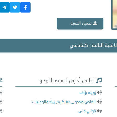
تحميل الاغنية
اغنية التالية : كتناديني
اغاني أخرى لـ سعد المجرد
زوينه بزاف
الغادي وحدو _ مع كريم زياد والهوريات
قولي متى