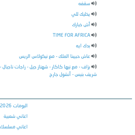
سقفه
يخليك للي
أش خبارك
TIME FOR AFRICA
بدك ايه
عاش حبيبنا الملك - مع نيكولاس الريس
بزاف - مع نيها كاكار - شهناز جيل - راجات ناجبال -
شريف بنيس - أنشول جارج
البومات 2026
اغاني شعبية
اغاني مسلسلات ر