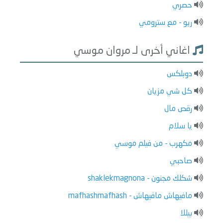
حصري
ريو - مع سترومي
اغاني أخرى لـ مروان موسي
دوبلكس
كل شي مزيان
رقص مال
يا سلام
مكهرب - من فيلم موسي
صاحبي
شكلك مجنون - shaklekmagnona
مافيهاش مافيهاش - mafhashmafhash
بيللا