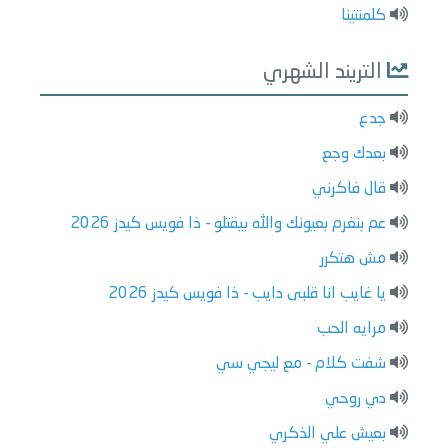
كلمنتينا
التريند الشهري
جدع
بعدك وجع
قال فاكرني
عم بنغرم بعيونك والله بيقتلو - ذا فويس كيدز 2026
مش هتكرر
يا غايب انا قلبى دايب - ذا فويس كيدز 2026
مرايه الحب
شفت كلام - مع ليجي سي
دي روحي
بعيش علي الذكري