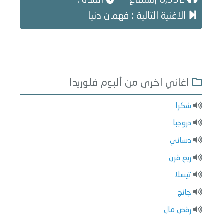
8,992 إستماع
المدة :
الاغنية التالية : فهمان دنيا
اغاني اخرى من ألبوم فلوريدا
شكرا
دروجبا
دساني
ربع قرن
تيسلا
جانج
رقص مال