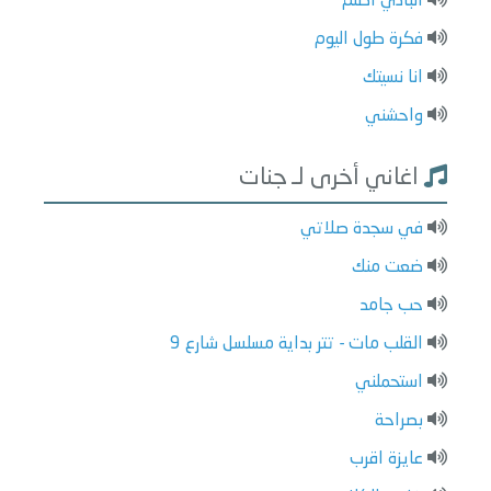
البادي اظلم
فكرة طول اليوم
انا نسيتك
واحشني
اغاني أخرى لـ جنات
في سجدة صلاتي
ضعت منك
حب جامد
القلب مات - تتر بداية مسلسل شارع 9
استحملني
بصراحة
عايزة اقرب