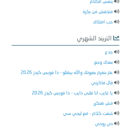
بنفس الكلام
متخفش من بكرة
حب امتلاك
التريند الشهري
جدع
بعدك وجع
عم بنغرم بعيونك والله بيقتلو - ذا فويس كيدز 2026
قال فاكرني
يا غايب انا قلبى دايب - ذا فويس كيدز 2026
مش هتكرر
شفت كلام - مع ليجي سي
دي روحي