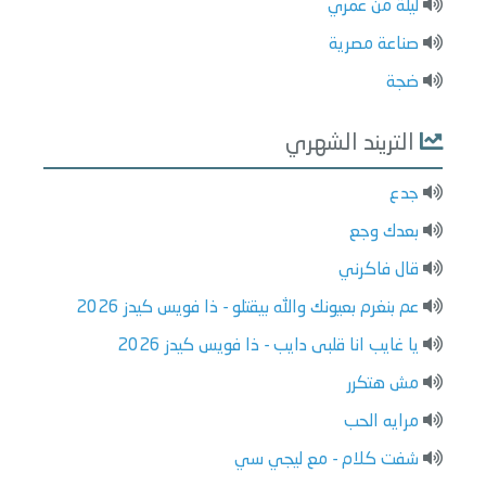
ليلة من عمري
صناعة مصرية
ضجة
التريند الشهري
جدع
بعدك وجع
قال فاكرني
عم بنغرم بعيونك والله بيقتلو - ذا فويس كيدز 2026
يا غايب انا قلبى دايب - ذا فويس كيدز 2026
مش هتكرر
مرايه الحب
شفت كلام - مع ليجي سي