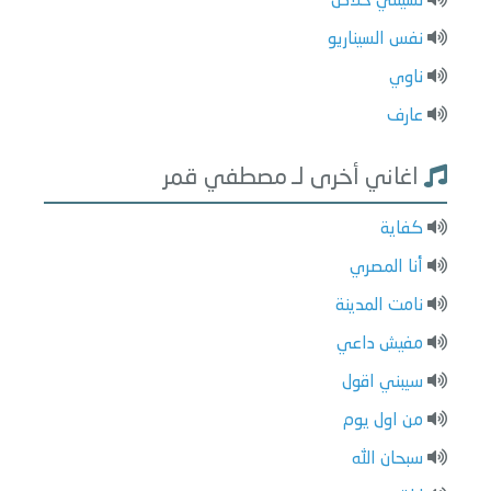
نسيتني خلاص
نفس السيناريو
ناوي
عارف
اغاني أخرى لـ مصطفي قمر
كفاية
أنا المصري
نامت المدينة
مفيش داعي
سيبني اقول
من اول يوم
سبحان الله