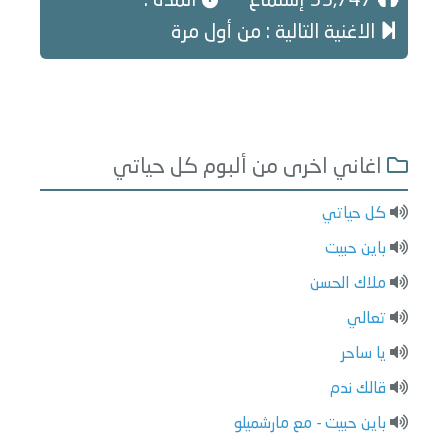
33,747 إستماع
المدة :
الاغنية التالية : من أول مرة
اغاني اخرى من ألبوم كل حياتي
كل حياتي
باين حبيت
ملاك الحسن
تعالي
يا ساحر
قالك ندم
باين حبيت - مع مارشميلو