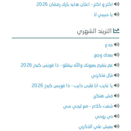
اكتر و اكتر - اعلان هايد بارك رمضان 2026
يا حبيبي لا
التريند الشهري
جدع
بعدك وجع
عم بنغرم بعيونك والله بيقتلو - ذا فويس كيدز 2026
قال فاكرني
يا غايب انا قلبى دايب - ذا فويس كيدز 2026
مش هتكرر
شفت كلام - مع ليجي سي
دي روحي
بعيش علي الذكري