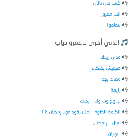
كنت في بالي
انت مغرور
يتعلموا
اغاني أخرى لـ عمرو دياب
مدي إيدك
هيعيش يفتكرني
معاك بجد
رايقة
ب وح وب وك _ بحبك
الكلمة الحلوة - اعلان ڤودافون رمضان ٢٠٢٤
ميال _ ريمكس
سهران