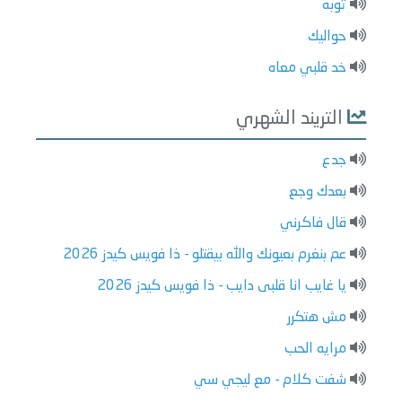
توبه
حواليك
خد قلبي معاه
التريند الشهري
جدع
بعدك وجع
قال فاكرني
عم بنغرم بعيونك والله بيقتلو - ذا فويس كيدز 2026
يا غايب انا قلبى دايب - ذا فويس كيدز 2026
مش هتكرر
مرايه الحب
شفت كلام - مع ليجي سي