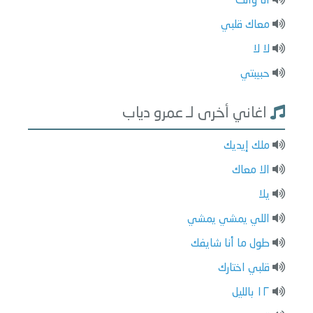
انا وانت
معاك قلبي
لا لا
حبيبتي
اغاني أخرى لـ عمرو دياب
ملك إيديك
الا معاك
يلا
اللي يمشي يمشي
طول ما أنا شايفك
قلبي اختارك
١٢ بالليل