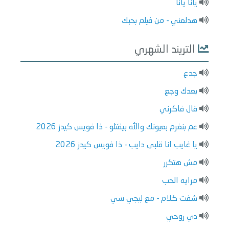
يانا يانا
هدلعني - من فيلم بحبك
التريند الشهري
جدع
بعدك وجع
قال فاكرني
عم بنغرم بعيونك والله بيقتلو - ذا فويس كيدز 2026
يا غايب انا قلبى دايب - ذا فويس كيدز 2026
مش هتكرر
مرايه الحب
شفت كلام - مع ليجي سي
دي روحي