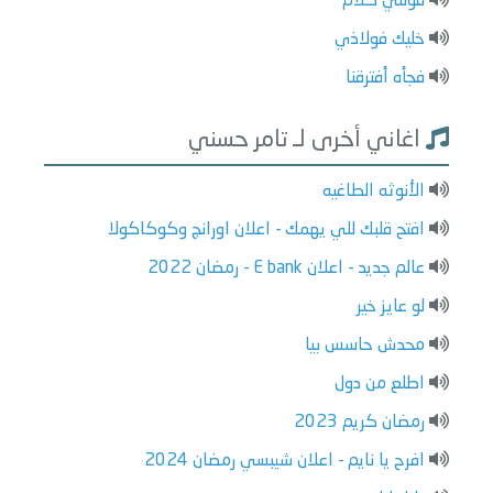
قولني كلام
خليك فولاذي
فجأه أفترقنا
اغاني أخرى لـ تامر حسني
الأنوثه الطاغيه
افتح قلبك للي يهمك - اعلان اورانج وكوكاكولا
عالم جديد - اعلان E bank - رمضان 2022
لو عايز خير
محدش حاسس بيا
اطلع من دول
رمضان كريم 2023
افرح يا نايم - اعلان شيبسي رمضان 2024