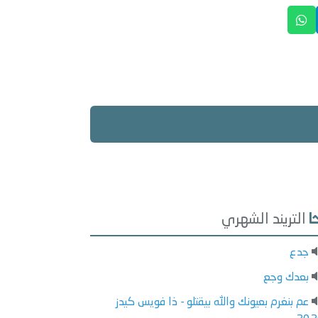
التريند الشهري
جدع
بعدك وجع
عم بنغرم بعيونك والله بيقتلو - ذا فويس كيدز