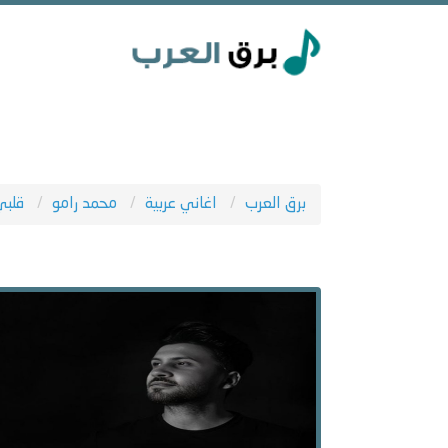
برق العرب
اغاني عربية
محمد رامو
قلبي