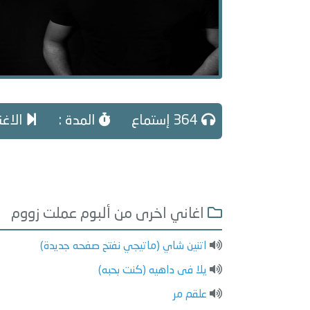
364 إستماع
المدة :
الاغن
اغاني اخرى من ألبوم عملت زووم
اتنين شاي (ماتيجي نفتح صفحه جديدة)
يلا فى داهيه (كنت بحبه)
علقم مر