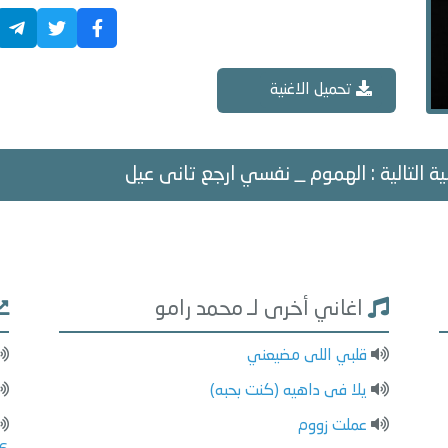
تحميل الاغنية
ية التالية : الهموم _ نفسي ارجع تانى عيل
اغاني أخرى لـ محمد رامو
قلبي اللى مضيعني
يلا فى داهيه (كنت بحبه)
عملت زووم