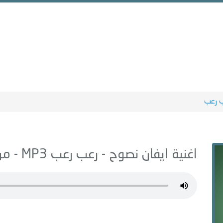
 رعب
اغنية ايفان نصوح -
رعب رعب
MP3 - من البوم