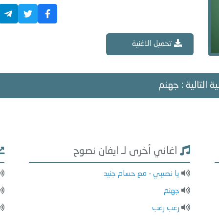
تحميل الاغنية
ة التالية : جهنم
اغاني أخرى لـ ايفان نصوح
يا نصيبي - مع حسام جنيد
جهنم
رعب رعب