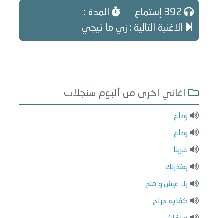
392 إستماع
المدة :
الاغنية التالية : زي ما تيجي
اغاني اخرى من ألبوم سنجلات
وداع
وداع
شربنا
بعتذرلك
بلا عيش و ملح
كفايه جراح