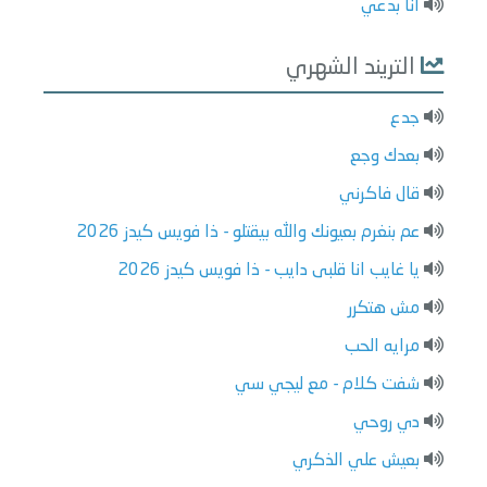
انا بدعي
التريند الشهري
جدع
بعدك وجع
قال فاكرني
عم بنغرم بعيونك والله بيقتلو - ذا فويس كيدز 2026
يا غايب انا قلبى دايب - ذا فويس كيدز 2026
مش هتكرر
مرايه الحب
شفت كلام - مع ليجي سي
دي روحي
بعيش علي الذكري