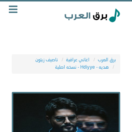
برق العرب
اغاني عراقية
ناصيف زيتون
هديه - Hdiyye - نسخه اصلية