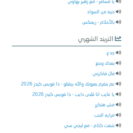
يا مسافر - مع زهير بهاوي
دنية من السواد
بالأحلام - ريمكس
التريند الشهري
جدع
بعدك وجع
قال فاكرني
عم بنغرم بعيونك والله بيقتلو - ذا فويس كيدز 2026
يا غايب انا قلبى دايب - ذا فويس كيدز 2026
مش هتكرر
مرايه الحب
شفت كلام - مع ليجي سي