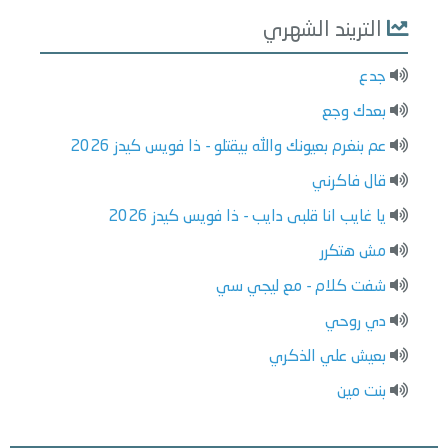
التريند الشهري
جدع
بعدك وجع
عم بنغرم بعيونك والله بيقتلو - ذا فويس كيدز 2026
قال فاكرني
يا غايب انا قلبى دايب - ذا فويس كيدز 2026
مش هتكرر
شفت كلام - مع ليجي سي
دي روحي
بعيش علي الذكري
بنت مين