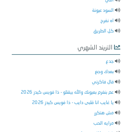
امي
السود عيونة
اه نفرح
كل الطريق
التريند الشهري
جدع
بعدك وجع
قال فاكرني
عم بنغرم بعيونك والله بيقتلو - ذا فويس كيدز 2026
يا غايب انا قلبى دايب - ذا فويس كيدز 2026
مش هتكرر
مرايه الحب