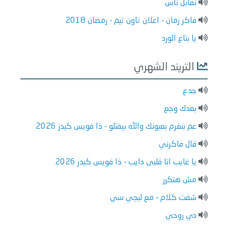
نقابل ناس
فاكر زمان - اعلان تاون تيم - رمضان 2018
يا بتاع الورد
التريند الشهري
جدع
بعدك وجع
عم بنغرم بعيونك والله بيقتلو - ذا فويس كيدز 2026
قال فاكرني
يا غايب انا قلبى دايب - ذا فويس كيدز 2026
مش هتكرر
شفت كلام - مع ليجي سي
دي روحي