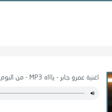
اغنية عمرو جابر -
ياااه
MP3 - من البوم