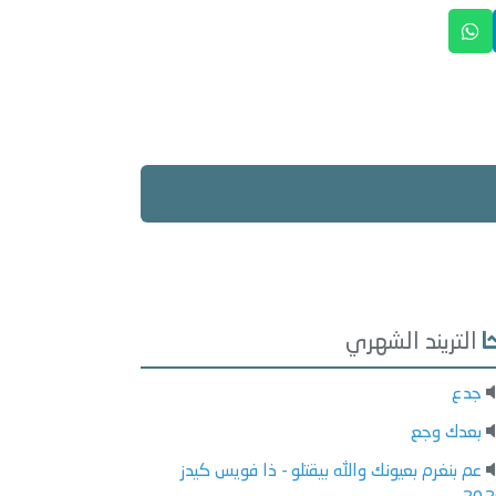
التريند الشهري
جدع
بعدك وجع
عم بنغرم بعيونك والله بيقتلو - ذا فويس كيدز