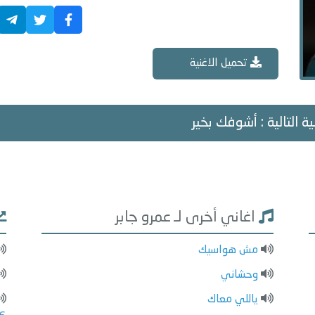
تحميل الاغنية
ية التالية : أشوفك بخير
اغاني أخرى لـ عمرو جابر
مش هواسيك
وحشاني
ياللي معاك