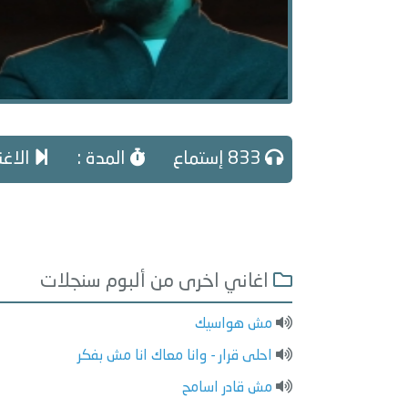
833 إستماع
المدة :
الاغن
اغاني اخرى من ألبوم سنجلات
مش هواسيك
احلى قرار - وانا معاك انا مش بفكر
مش قادر اسامح