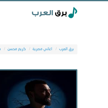
برق العرب
اغاني مصرية
كريم محسن
ف