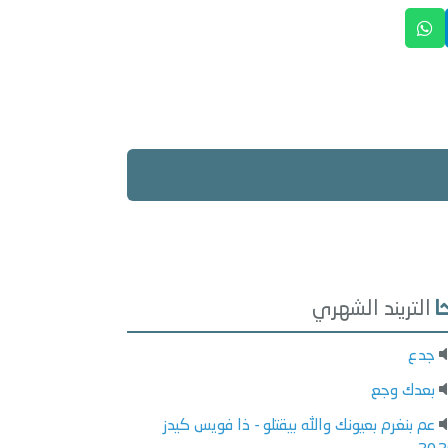
التريند الشهري
جدع
بعدك وجع
عم بنغرم بعيونك والله بيقتلو - ذا فويس كيدز