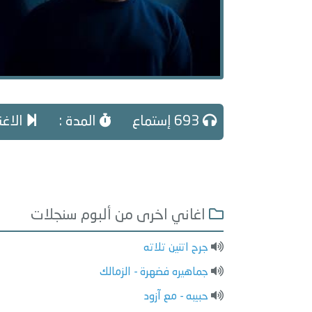
693 إستماع
المدة :
الاغني
اغاني اخرى من ألبوم سنجلات
جرح اتنين تلاته
جماهيره فضهرة - الزمالك
حبيبه - مع آزود