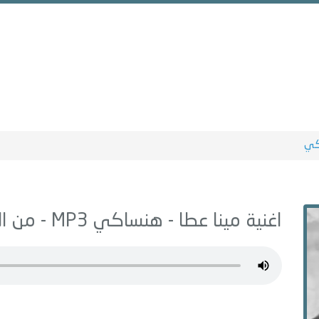
كي
اغنية مينا عطا -
هنساكي
MP3 - من البوم