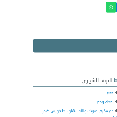
التريند الشهري
جدع
بعدك وجع
عم بنغرم بعيونك والله بيقتلو - ذا فويس كيدز