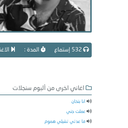
532 إستماع
المدة :
الاغني
اغاني اخرى من ألبوم سنجلات
انا بتخان
عملت جني
ما عدتي تشيلي هموم