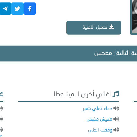
تحميل الاغنية
ة التالية : معجبين
اغاني أخرى لـ مينا عطا
دعاء تملي بتغير
مفيش مفيش
وقفت الدني