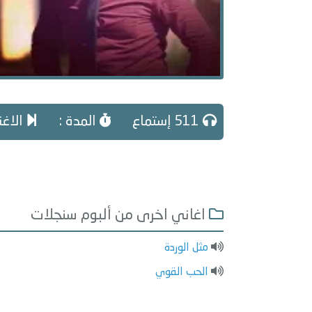
511 إستماع
المدة :
الاغني
اغاني اخرى من ألبوم سنجلات
مثل الوردة
الحب القوي