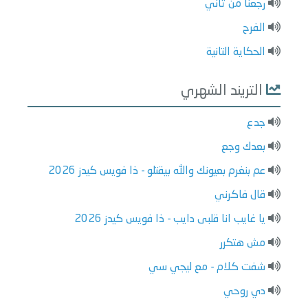
رجعنا من تاني
الفرح
الحكاية التانية
التريند الشهري
جدع
بعدك وجع
عم بنغرم بعيونك والله بيقتلو - ذا فويس كيدز 2026
قال فاكرني
يا غايب انا قلبى دايب - ذا فويس كيدز 2026
مش هتكرر
شفت كلام - مع ليجي سي
دي روحي