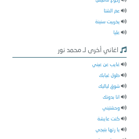
رجوع مافيش
عم الشتا
يخربيت سنينة
عليا
اغاني أخرى لـ محمد نور
غايب عن عيني
طول غيابك
شوق لياليك
انا بدونك
وحشتيني
كنت عايشة
يا رتها بتيجي