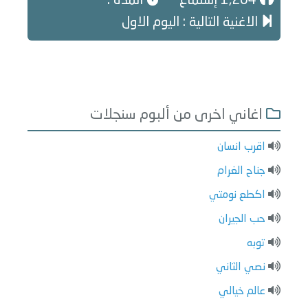
1,204 إستماع
المدة :
الاغنية التالية : اليوم الاول
اغاني اخرى من ألبوم سنجلات
اقرب انسان
جناح الغرام
اكطع نومتي
حب الجيران
توبه
نصي الثاني
عالم خيالي