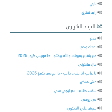
ناري
رايد نفترق
التريند الشهري
جدع
بعدك وجع
عم بنغرم بعيونك والله بيقتلو - ذا فويس كيدز 2026
قال فاكرني
يا غايب انا قلبى دايب - ذا فويس كيدز 2026
مش هتكرر
شفت كلام - مع ليجي سي
دي روحي
بعيش علي الذكري