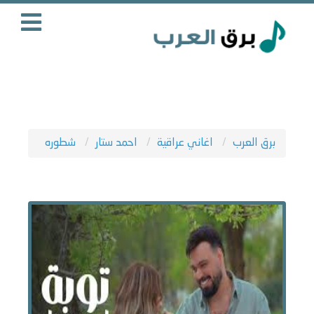
برق العرب
اغاني عراقية
احمد ستار
شطوره