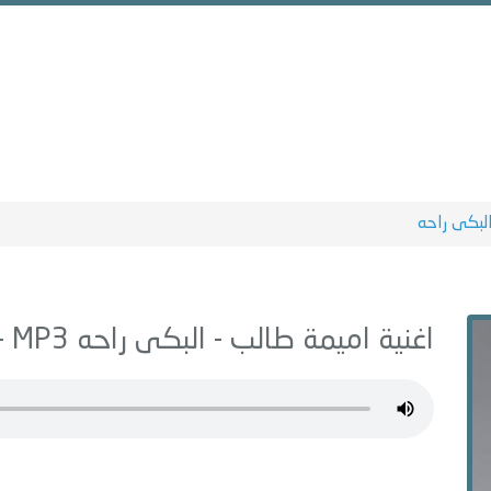
لبكى راحه
اغنية اميمة طالب -
البكى راحه
MP3 - من البوم