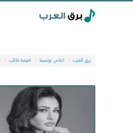
برق العرب
اغاني تونسية
اميمة طالب
ا