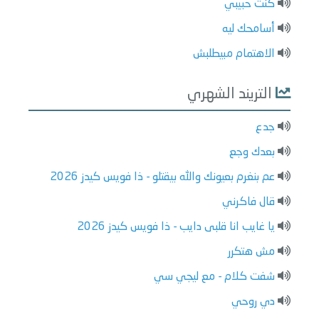
كنت حبيبي
أسامحك ليه
الاهتمام مبيطلبش
التريند الشهري
جدع
بعدك وجع
عم بنغرم بعيونك والله بيقتلو - ذا فويس كيدز 2026
قال فاكرني
يا غايب انا قلبى دايب - ذا فويس كيدز 2026
مش هتكرر
شفت كلام - مع ليجي سي
دي روحي