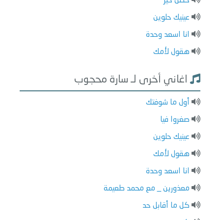
حصل خير
عينيك حلوين
انا اسعد وحدة
هقول لأمك
اغاني أخرى لـ سارة محجوب
أول ما شوفتك
صغروا فيا
عينيك حلوين
هقول لأمك
انا اسعد وحدة
معذورين _ مع محمد طعيمة
كل ما أقابل حد